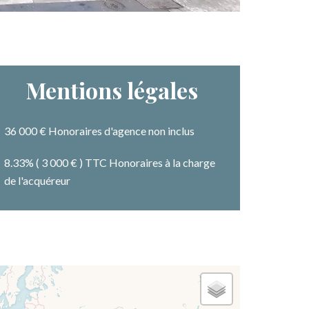
Mentions légales
36 000 € Honoraires d'agence non inclus
8.33% ( 3 000 € ) TTC Honoraires à la charge
de l'acquéreur